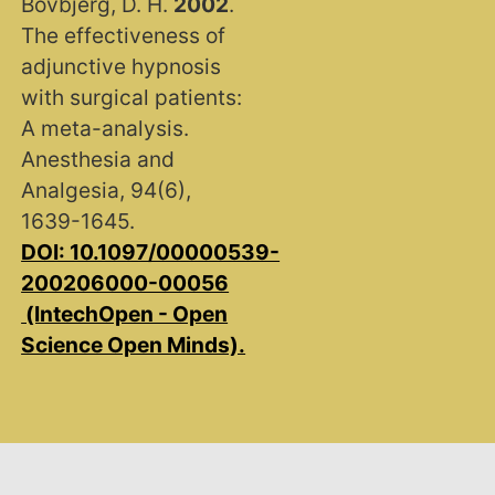
Bovbjerg, D. H.
2002
.
The effectiveness of
adjunctive hypnosis
with surgical patients:
A meta-analysis.
Anesthesia and
Analgesia, 94(6),
1639-1645.
DOI: 10.1097/00000539-
200206000-00056​
(IntechOpen - Open
Science Open Minds)​.