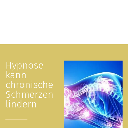
Hypnose
kann
chronische
Schmerzen
lindern