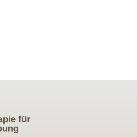
pie für
bung